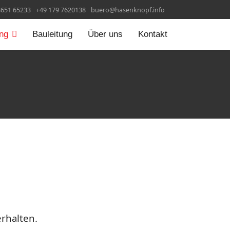
8651 65233
+49 179 7620138
buero@hasenknopf.info
ng
Bauleitung
Über uns
Kontakt
erhalten.